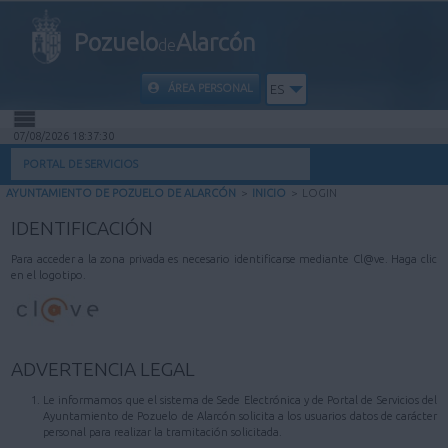
Pozuelo
Alarcón
de
ÁREA PERSONAL
ES
07/08/2026 18:37:30
INICIO
PORTAL DE SERVICIOS
AYUNTAMIENTO DE POZUELO DE ALARCÓN
>
INICIO
>
LOGIN
INFORMACIÓN PÚBLICA
IDENTIFICACIÓN
MI CARPETA
Para acceder a la zona privada es necesario identificarse mediante Cl@ve. Haga clic
en el logotipo.
INFORMACIÓN MUNICIPAL
AYUDA
ADVERTENCIA LEGAL
Le informamos que el sistema de Sede Electrónica y de Portal de Servicios del
Ayuntamiento de Pozuelo de Alarcón solicita a los usuarios datos de carácter
personal para realizar la tramitación solicitada.