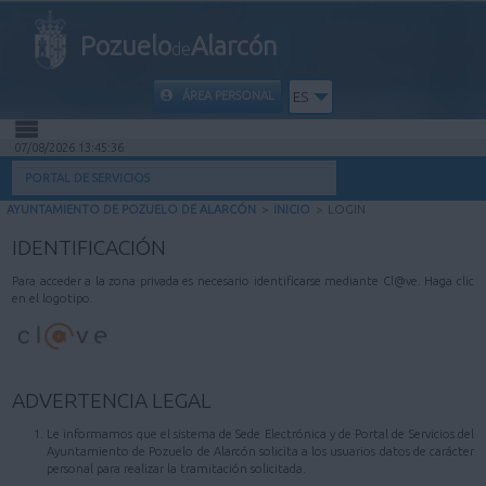
Pozuelo
Alarcón
de
ÁREA PERSONAL
ES
07/08/2026 13:45:36
INICIO
PORTAL DE SERVICIOS
AYUNTAMIENTO DE POZUELO DE ALARCÓN
>
INICIO
>
LOGIN
INFORMACIÓN PÚBLICA
IDENTIFICACIÓN
MI CARPETA
Para acceder a la zona privada es necesario identificarse mediante Cl@ve. Haga clic
en el logotipo.
INFORMACIÓN MUNICIPAL
AYUDA
ADVERTENCIA LEGAL
Le informamos que el sistema de Sede Electrónica y de Portal de Servicios del
Ayuntamiento de Pozuelo de Alarcón solicita a los usuarios datos de carácter
personal para realizar la tramitación solicitada.