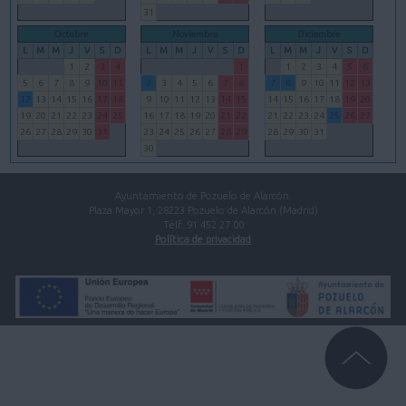
31
Octubre
Noviembre
Diciembre
L
M
M
J
V
S
D
L
M
M
J
V
S
D
L
M
M
J
V
S
D
1
2
3
4
1
1
2
3
4
5
6
5
6
7
8
9
10
11
2
3
4
5
6
7
8
7
8
9
10
11
12
13
12
13
14
15
16
17
18
9
10
11
12
13
14
15
14
15
16
17
18
19
20
19
20
21
22
23
24
25
16
17
18
19
20
21
22
21
22
23
24
25
26
27
26
27
28
29
30
31
23
24
25
26
27
28
29
28
29
30
31
30
Ayuntamiento de Pozuelo de Alarcón.
Plaza Mayor 1, 28223 Pozuelo de Alarcón (Madrid)
Telf. 91 452 27 00
Política de privacidad