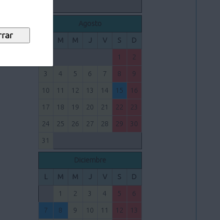
Agosto
L
M
M
J
V
S
D
1
2
3
4
5
6
7
8
9
10
11
12
13
14
15
16
17
18
19
20
21
22
23
24
25
26
27
28
29
30
31
Diciembre
L
M
M
J
V
S
D
1
2
3
4
5
6
7
8
9
10
11
12
13