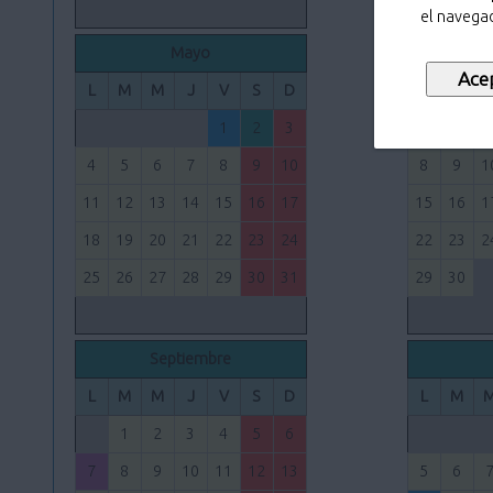
el navegad
Mayo
L
M
M
J
V
S
D
L
M
1
2
3
1
2
4
5
6
7
8
9
10
8
9
1
11
12
13
14
15
16
17
15
16
1
18
19
20
21
22
23
24
22
23
2
25
26
27
28
29
30
31
29
30
Septiembre
L
M
M
J
V
S
D
L
M
1
2
3
4
5
6
7
8
9
10
11
12
13
5
6