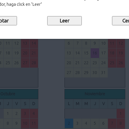
30
31
or, haga click en "Leer"
Junio
Julio
M
J
V
S
D
L
M
M
J
V
S
D
3
4
5
6
7
1
2
3
4
5
0
11
12
13
14
6
7
8
9
10
11
12
7
18
19
20
21
13
14
15
16
17
18
19
4
25
26
27
28
20
21
22
23
24
25
26
27
28
29
30
31
Octubre
Noviembre
M
J
V
S
D
L
M
M
J
V
S
D
1
2
3
4
1
7
8
9
10
11
2
3
4
5
6
7
8