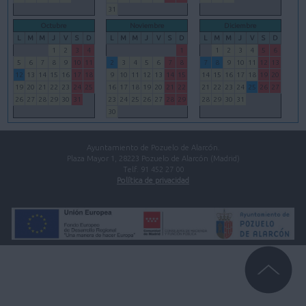
31
Octubre
Noviembre
Diciembre
L
M
M
J
V
S
D
L
M
M
J
V
S
D
L
M
M
J
V
S
D
1
2
3
4
1
1
2
3
4
5
6
5
6
7
8
9
10
11
2
3
4
5
6
7
8
7
8
9
10
11
12
13
12
13
14
15
16
17
18
9
10
11
12
13
14
15
14
15
16
17
18
19
20
19
20
21
22
23
24
25
16
17
18
19
20
21
22
21
22
23
24
25
26
27
26
27
28
29
30
31
23
24
25
26
27
28
29
28
29
30
31
30
Ayuntamiento de Pozuelo de Alarcón.
Plaza Mayor 1, 28223 Pozuelo de Alarcón (Madrid)
Telf. 91 452 27 00
Política de privacidad