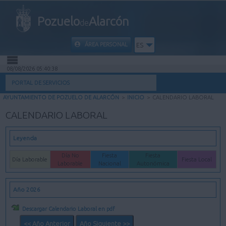
Pozuelo
Alarcón
de
ÁREA PERSONAL
ES
08/08/2026 05:40:38
INICIO
PORTAL DE SERVICIOS
AYUNTAMIENTO DE POZUELO DE ALARCÓN
>
INICIO
>
CALENDARIO LABORAL
INFORMACIÓN PÚBLICA
CALENDARIO LABORAL
MI CARPETA
Leyenda
INFORMACIÓN MUNICIPAL
Día No
Fiesta
Fiesta
Día Laborable
Fiesta Local
Laborable
Nacional
Autonómica
AYUDA
Año 2026
Descargar Calendario Laboral en pdf
<< Año Anterior
Año Siguiente >>