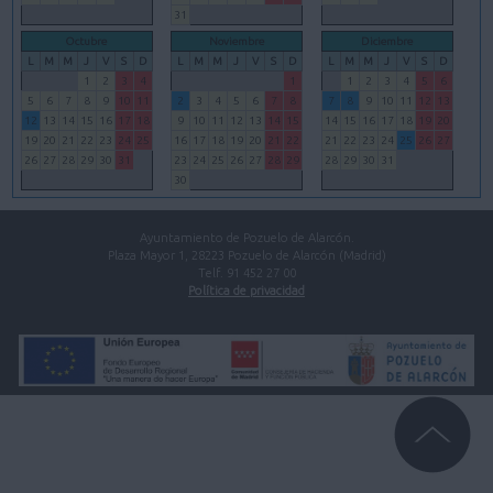
31
Octubre
Noviembre
Diciembre
L
M
M
J
V
S
D
L
M
M
J
V
S
D
L
M
M
J
V
S
D
1
2
3
4
1
1
2
3
4
5
6
5
6
7
8
9
10
11
2
3
4
5
6
7
8
7
8
9
10
11
12
13
12
13
14
15
16
17
18
9
10
11
12
13
14
15
14
15
16
17
18
19
20
19
20
21
22
23
24
25
16
17
18
19
20
21
22
21
22
23
24
25
26
27
26
27
28
29
30
31
23
24
25
26
27
28
29
28
29
30
31
30
Ayuntamiento de Pozuelo de Alarcón.
Plaza Mayor 1, 28223 Pozuelo de Alarcón (Madrid)
Telf. 91 452 27 00
Política de privacidad