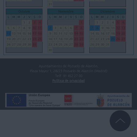
31
Octubre
Noviembre
Diciembre
L
M
M
J
V
S
D
L
M
M
J
V
S
D
L
M
M
J
V
S
D
1
2
3
4
1
1
2
3
4
5
6
5
6
7
8
9
10
11
2
3
4
5
6
7
8
7
8
9
10
11
12
13
12
13
14
15
16
17
18
9
10
11
12
13
14
15
14
15
16
17
18
19
20
19
20
21
22
23
24
25
16
17
18
19
20
21
22
21
22
23
24
25
26
27
26
27
28
29
30
31
23
24
25
26
27
28
29
28
29
30
31
30
Ayuntamiento de Pozuelo de Alarcón.
Plaza Mayor 1, 28223 Pozuelo de Alarcón (Madrid)
Telf. 91 452 27 00
Política de privacidad