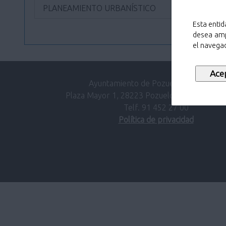
PLANEAMIENTO URBANÍSTICO
Esta entid
desea amp
el navegad
Ayuntamiento de Pozuelo de Alarcón.
Plaza Mayor 1, 28223 Pozuelo de Alarcón (M
Telf. 91 452 27 00
Política de privacidad