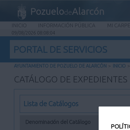
Pozuelo
Alarcón
de
INICIO
INFORMACIÓN PÚBLICA
MI CARP
09/08/2026 08:08:04
PORTAL DE SERVICIOS
AYUNTAMIENTO DE POZUELO DE ALARCÓN
>
INICIO
>
CATÁLOGO DE EXPEDIENTES
Lista de Catálogos
Denominación del Catálogo
POLÍTI