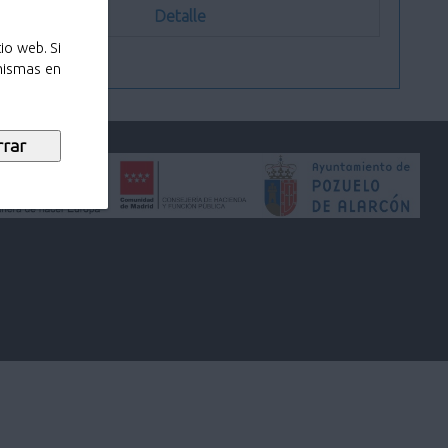
Detalle
io web. Si
 mismas en