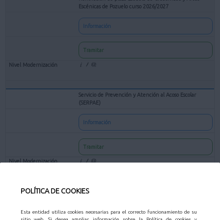
Escénicas de Pozuelo curso 2026/2027
Información
Tramitar
Servicio de Prevención y Atención al Acoso Escolar
(SERPAE)
Información
Tramitar
POLÍTICA DE COOKIES
Solicitud de preinscripción para Centros Escolares en las
Actividades Educativas Municipales
Esta entidad utiliza cookies necesarias para el correcto funcionamiento de su
Información
sitio web. Si desea ampliar información sobre la Política de cookies y