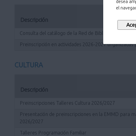
desea amp
el navegad
Descripción
Consulta del catálogo de la Red de Bibliotecas Municip
Preinscripción en actividades 2026-2027 organizadas p
CULTURA
Descripción
Preinscripciones Talleres Cultura 2026/2027
Presentación de preinscripciones en la EMMD para mat
2026/2027
Talleres Programación Familiar