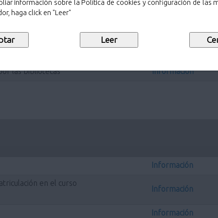
liar información sobre la Política de cookies y configuración de las
or, haga click en "Leer"
ales
Información
or las bibliotecas
Información
Información
riculación en el curso
Información
Información