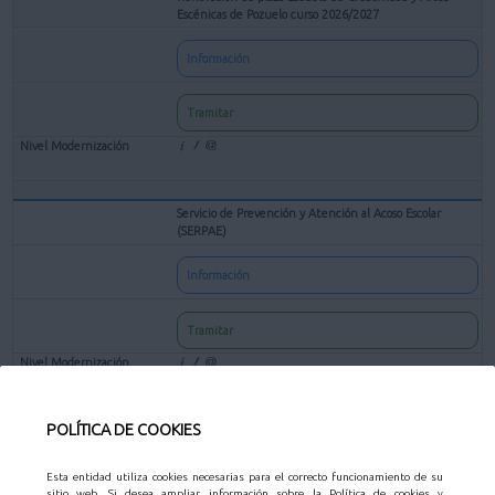
Escénicas de Pozuelo curso 2026/2027
Información
Tramitar
Servicio de Prevención y Atención al Acoso Escolar
(SERPAE)
Información
Tramitar
POLÍTICA DE COOKIES
Solicitud de preinscripción para Centros Escolares en las
Actividades Educativas Municipales
Esta entidad utiliza cookies necesarias para el correcto funcionamiento de su
Información
sitio web. Si desea ampliar información sobre la Política de cookies y