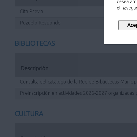
desea amp
el navegad
Cita Previa
Pozuelo Responde
BIBLIOTECAS
Descripción
Consulta del catálogo de la Red de Bibliotecas Municip
Preinscripción en actividades 2026-2027 organizadas p
CULTURA