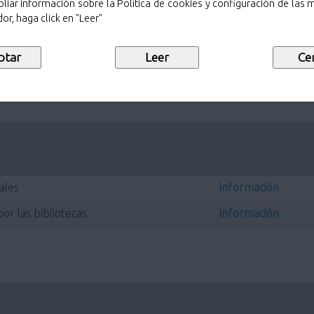
liar información sobre la Política de cookies y configuración de las
or, haga click en "Leer"
Información
Información
ales
Información
or las bibliotecas
Información