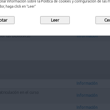
liar información sobre la Política de cookies y configuración de las
or, haga click en "Leer"
ales
Información
or las bibliotecas
Información
Información
riculación en el curso
Información
Información