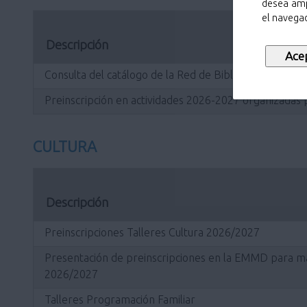
desea amp
el navegad
Descripción
Consulta del catálogo de la Red de Bibliotecas Municip
Preinscripción en actividades 2026-2027 organizadas p
CULTURA
Descripción
Preinscripciones Talleres Cultura 2026/2027
Presentación de preinscripciones en la EMMD para mat
2026/2027
Talleres Programación Familiar