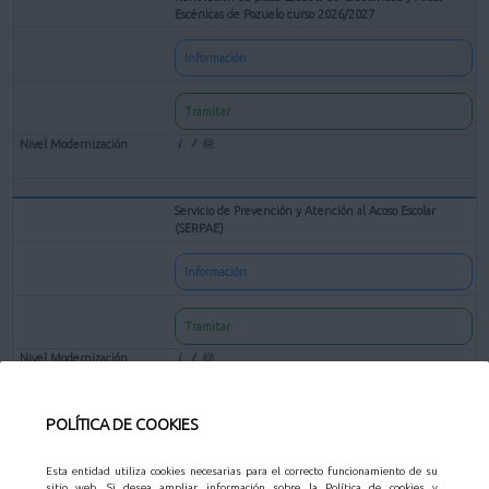
Escénicas de Pozuelo curso 2026/2027
Información
Tramitar
Servicio de Prevención y Atención al Acoso Escolar
(SERPAE)
Información
Tramitar
POLÍTICA DE COOKIES
Solicitud de preinscripción para Centros Escolares en las
Actividades Educativas Municipales
Esta entidad utiliza cookies necesarias para el correcto funcionamiento de su
Información
sitio web. Si desea ampliar información sobre la Política de cookies y