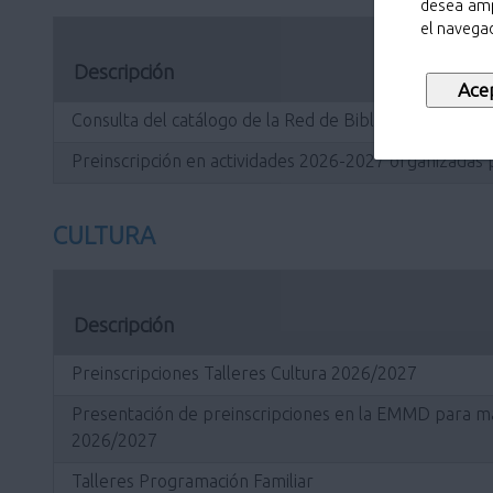
desea amp
el navegad
Descripción
Consulta del catálogo de la Red de Bibliotecas Municip
Preinscripción en actividades 2026-2027 organizadas p
CULTURA
Descripción
Preinscripciones Talleres Cultura 2026/2027
Presentación de preinscripciones en la EMMD para mat
2026/2027
Talleres Programación Familiar