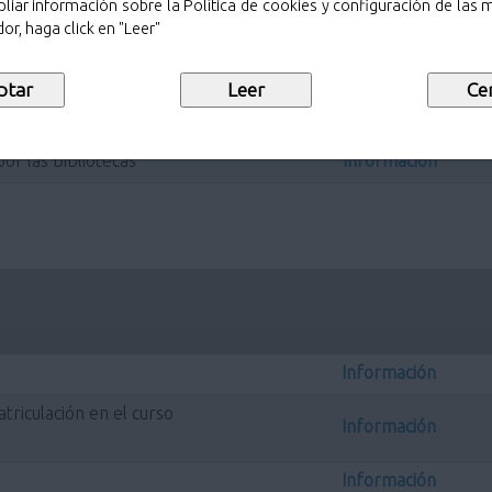
liar información sobre la Política de cookies y configuración de las
or, haga click en "Leer"
ales
Información
or las bibliotecas
Información
Información
riculación en el curso
Información
Información