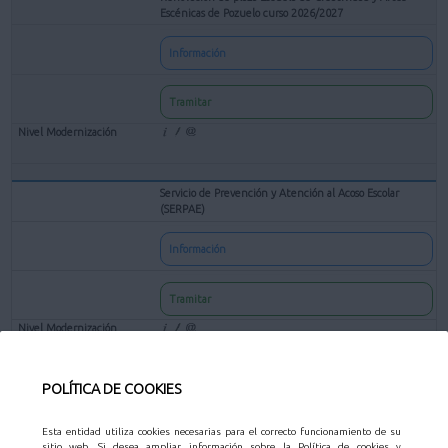
Escénicas de Pozuelo curso 2026/2027
Información
Tramitar
Servicio de Prevención y Atención al Acoso Escolar
(SERPAE)
Información
Tramitar
POLÍTICA DE COOKIES
Solicitud de preinscripción para Centros Escolares en las
Actividades Educativas Municipales
Esta entidad utiliza cookies necesarias para el correcto funcionamiento de su
Información
sitio web. Si desea ampliar información sobre la Política de cookies y