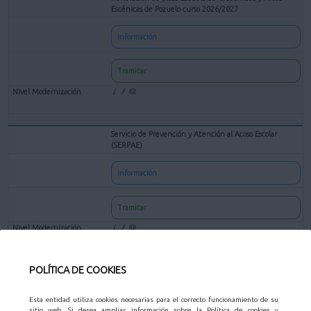
Escénicas de Pozuelo curso 2026/2027
Información
Tramitar
Servicio de Prevención y Atención al Acoso Escolar
(SERPAE)
Información
Tramitar
POLÍTICA DE COOKIES
Solicitud de preinscripción para Centros Escolares en las
Actividades Educativas Municipales
Esta entidad utiliza cookies necesarias para el correcto funcionamiento de su
Información
sitio web. Si desea ampliar información sobre la Política de cookies y