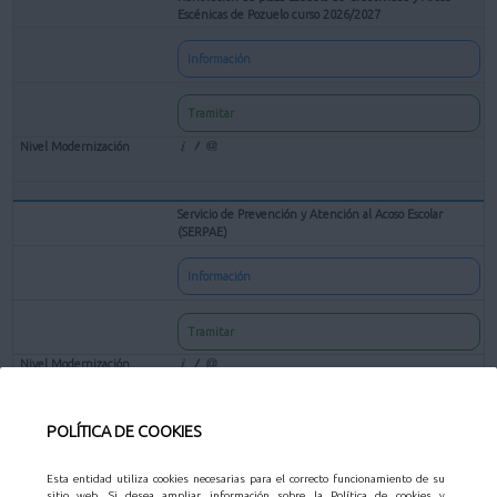
Escénicas de Pozuelo curso 2026/2027
Información
Tramitar
Servicio de Prevención y Atención al Acoso Escolar
(SERPAE)
Información
Tramitar
POLÍTICA DE COOKIES
Solicitud de preinscripción para Centros Escolares en las
Actividades Educativas Municipales
Esta entidad utiliza cookies necesarias para el correcto funcionamiento de su
Información
sitio web. Si desea ampliar información sobre la Política de cookies y