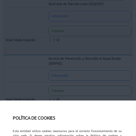
Escénicas de Pozuelo curso 2026/2027
Información
Tramitar
Servicio de Prevención y Atención al Acoso Escolar
(SERPAE)
Información
Tramitar
POLÍTICA DE COOKIES
Solicitud de preinscripción para Centros Escolares en las
Actividades Educativas Municipales
Esta entidad utiliza cookies necesarias para el correcto funcionamiento de su
Información
sitio web. Si desea ampliar información sobre la Política de cookies y