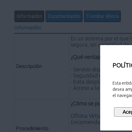
Información
Documentación
Tramitar Ahora
Información
Es un sistema por el que 
segura, sin necesidad de 
¿Qué ventajas tiene para
POLÍTI
Descripción
· Servicio disponible las 2
· Seguridad en el acceso a
· Evita desplazamientos y
Esta entid
· Acceso a la información 
desea amp
el navegad
¿Cómo se puede acceder
Oficina Virtual Tributaria
.
(recomendado),Mozilla Fir
Procedimiento