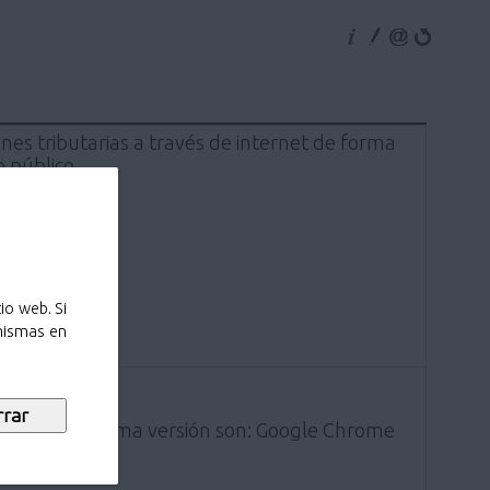
nes tributarias a través de internet de forma
 público.
io web. Si
 mismas en
ados a la última versión son: Google Chrome