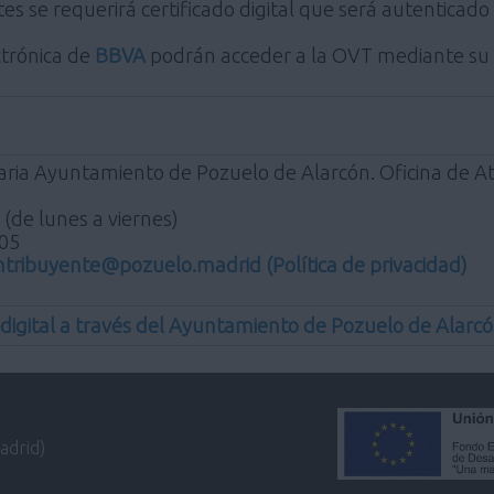
s se requerirá certificado digital que será autenticado
ctrónica de
BBVA
podrán acceder a la OVT mediante su id
aria Ayuntamiento de Pozuelo de Alarcón. Oficina de At
. (de lunes a viernes)
 05
ontribuyente@pozuelo.madrid
(Política de privacidad)
 digital a través del Ayuntamiento de Pozuelo de Alarc
adrid)