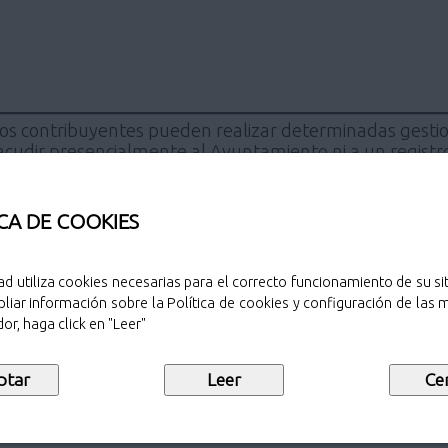
los contribuyentes pueden realizar determinadas gestio
acudir presencialmente al Ayuntamiento ni a un registro
 el ciudadano?
CA DE COOKIES
4 horas del día, 7 días a la semana.
 sus datos.
 esperas innecesarios.
ad utiliza cookies necesarias para el correcto funcionamiento de su sit
tributaria municipal y los datos personales.
liar información sobre la Política de cookies y configuración de las
or, haga click en "Leer"
?
 (Los navegadores recomendados para acceder, actualiz
efox, Microsoft Edge, Safari).