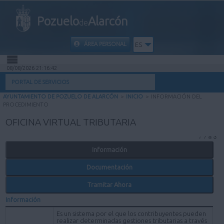
Pozuelo
Alarcón
de
ÁREA PERSONAL
ES
08/08/2026 21:16:42
INICIO
PORTAL DE SERVICIOS
AYUNTAMIENTO DE POZUELO DE ALARCÓN
>
INICIO
>
INFORMACIÓN DEL
INFORMACIÓN PÚBLICA
PROCEDIMIENTO
OFICINA VIRTUAL TRIBUTARIA
MI CARPETA
Información
INFORMACIÓN MUNICIPAL
Documentación
AYUDA
Tramitar Ahora
Información
Es un sistema por el que los contribuyentes pueden
realizar determinadas gestiones tributarias a través