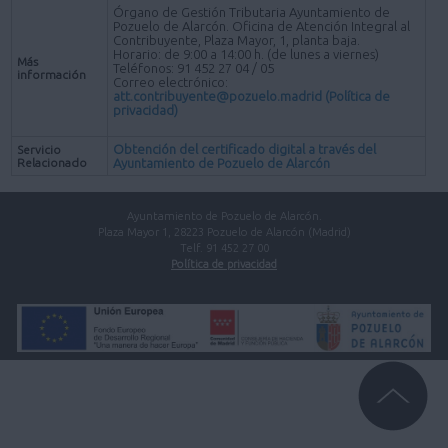
Órgano de Gestión Tributaria Ayuntamiento de
Pozuelo de Alarcón. Oficina de Atención Integral al
Contribuyente, Plaza Mayor, 1, planta baja.
Horario: de 9:00 a 14:00 h. (de lunes a viernes)
Más
Teléfonos: 91 452 27 04 / 05
información
Correo electrónico:
att.contribuyente@pozuelo.madrid
(Política de
privacidad)
Obtención del certificado digital a través del
Servicio
Relacionado
Ayuntamiento de Pozuelo de Alarcón
Ayuntamiento de Pozuelo de Alarcón.
Plaza Mayor 1, 28223 Pozuelo de Alarcón (Madrid)
Telf. 91 452 27 00
Política de privacidad