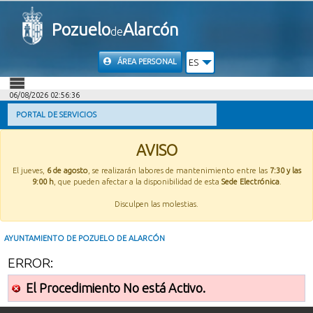
Pozuelo
Alarcón
de
ÁREA PERSONAL
ES
06/08/2026 02:56:36
INICIO
PORTAL DE SERVICIOS
INFORMACIÓN PÚBLICA
AVISO
El jueves,
6 de agosto
, se realizarán labores de mantenimiento entre las
7:30 y las
MI CARPETA
9:00 h
, que pueden afectar a la disponibilidad de esta
Sede Electrónica
.
Disculpen las molestias.
INFORMACIÓN MUNICIPAL
AYUNTAMIENTO DE POZUELO DE ALARCÓN
AYUDA
ERROR:
El Procedimiento No está Activo.