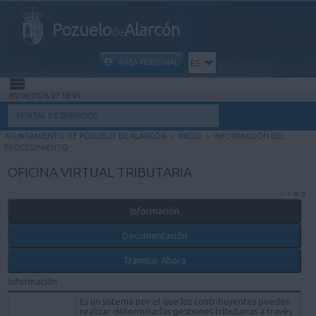
Pozuelo
Alarcón
de
ÁREA PERSONAL
ES
09/08/2026 07:38:49
INICIO
PORTAL DE SERVICIOS
AYUNTAMIENTO DE POZUELO DE ALARCÓN
>
INICIO
>
INFORMACIÓN DEL
INFORMACIÓN PÚBLICA
PROCEDIMIENTO
OFICINA VIRTUAL TRIBUTARIA
MI CARPETA
Información
INFORMACIÓN MUNICIPAL
Documentación
AYUDA
Tramitar Ahora
Información
Es un sistema por el que los contribuyentes pueden
realizar determinadas gestiones tributarias a través