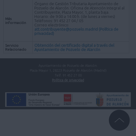
Órgano de Gestión Tributaria Ayuntamiento de
Pozuelo de Alarcón. Oficina de Atención Integral al
Contribuyente, Plaza Mayor, 1, planta baja.
Horario: de 9:00 a 14:00 h. (de lunes a viernes)
Más
Teléfonos: 91 452 27 04 / 05
información
Correo electrónico:
att.contribuyente@pozuelo.madrid
(Política de
privacidad)
Obtención del certificado digital a través del
Servicio
Relacionado
Ayuntamiento de Pozuelo de Alarcón
Ayuntamiento de Pozuelo de Alarcón.
Plaza Mayor 1, 28223 Pozuelo de Alarcón (Madrid)
Telf. 91 452 27 00
Política de privacidad