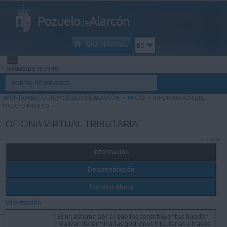
Pozuelo
Alarcón
de
ÁREA PERSONAL
ES
09/08/2026 15:37:19
INICIO
PORTAL DE SERVICIOS
AYUNTAMIENTO DE POZUELO DE ALARCÓN
>
INICIO
>
INFORMACIÓN DEL
INFORMACIÓN PÚBLICA
PROCEDIMIENTO
OFICINA VIRTUAL TRIBUTARIA
MI CARPETA
Información
INFORMACIÓN MUNICIPAL
Documentación
AYUDA
Tramitar Ahora
Información
Es un sistema por el que los contribuyentes pueden
realizar determinadas gestiones tributarias a través