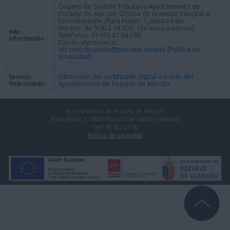
Órgano de Gestión Tributaria Ayuntamiento de
Pozuelo de Alarcón. Oficina de Atención Integral al
Contribuyente, Plaza Mayor, 1, planta baja.
Horario: de 9:00 a 14:00 h. (de lunes a viernes)
Más
Teléfonos: 91 452 27 04 / 05
información
Correo electrónico:
att.contribuyente@pozuelo.madrid
(Política de
privacidad)
Obtención del certificado digital a través del
Servicio
Relacionado
Ayuntamiento de Pozuelo de Alarcón
Ayuntamiento de Pozuelo de Alarcón.
Plaza Mayor 1, 28223 Pozuelo de Alarcón (Madrid)
Telf. 91 452 27 00
Política de privacidad