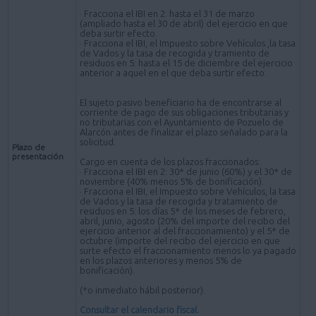
· Fracciona el IBI en 2: hasta el 31 de marzo
(ampliado hasta el 30 de abril) del ejercicio en que
deba surtir efecto.
· Fracciona el IBI, el Impuesto sobre Vehículos ,la tasa
de Vados y la tasa de recogida y tramiento de
residuos en 5: hasta el 15 de diciembre del ejercicio
anterior a aquel en el que deba surtir efecto.
El sujeto pasivo beneficiario ha de encontrarse al
corriente de pago de sus obligaciones tributarias y
no tributarias con el Ayuntamiento de Pozuelo de
Alarcón antes de finalizar el plazo señalado para la
solicitud.
Plazo de
presentación
Cargo en cuenta de los plazos fraccionados:
· Fracciona el IBI en 2: 30* de junio (60%) y el 30* de
noviembre (40% menos 5% de bonificación).
· Fracciona el IBI, el Impuesto sobre Vehículos, la tasa
de Vados y la tasa de recogida y tratamiento de
residuos en 5: los días 5* de los meses de febrero,
abril, junio, agosto (20% del importe del recibo del
ejercicio anterior al del fraccionamiento) y el 5* de
octubre (importe del recibo del ejercicio en que
surte efecto el fraccionamiento menos lo ya pagado
en los plazos anteriores y menos 5% de
bonificación).
(*o inmediato hábil posterior).
Consultar el calendario fiscal.