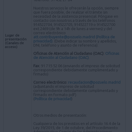
Nuestros servicios le ofrecerán la opción, siempre
que fuera posible, de realizar el trámite sin
necesidad de la asistencia presencial. Póngase en
contacto con nosotros a través de los teléfonos
914522704, 914522705, 914522719 o 914522700
ext.2469 (de 9h a 14h de lunes a viernes) y del
correo electrónico
Lugar de
att.contribuyente@pozuelo.madrid
(Política de
presentación
privacidad)
. (Debe indicar su nombre y apellidos,
(Canales de
DNI, teléfono y asunto de referencia).
acceso)
Oficinas de Atención al Ciudadano (OAC):
Oficinas
de Atención al Ciudadano (OAC)
.
Fax:
91 715 52 06 (enviando el impreso de solicitud
correspondiente debidamente cumplimentado y
firmado)
Correo electrónico:
recaudacion@pozuelo.madrid
(adjuntando el impreso de solicitud
correspondiente debidamente cumplimentado y
firmado en formato pdf)
(
Política de privacidad
)
Otros medios de presentación:
Cualquiera de los previstos en el artículo 16.4 de la
Ley 39/2015, de 1 de octubre, del Procedimiento
Administrativo Común de las Administraciones