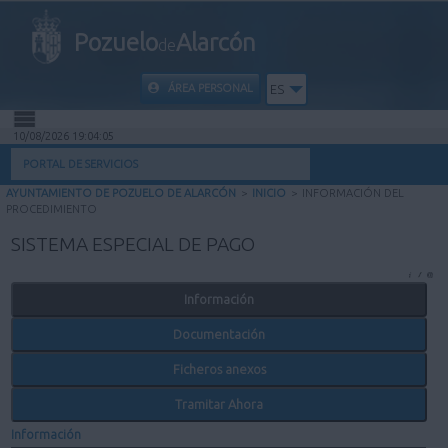
Pozuelo
Alarcón
de
ÁREA PERSONAL
ES
10/08/2026 19:04:05
INICIO
PORTAL DE SERVICIOS
AYUNTAMIENTO DE POZUELO DE ALARCÓN
>
INICIO
>
INFORMACIÓN DEL
INFORMACIÓN PÚBLICA
PROCEDIMIENTO
SISTEMA ESPECIAL DE PAGO
MI CARPETA
Información
INFORMACIÓN MUNICIPAL
Documentación
AYUDA
Ficheros anexos
Tramitar Ahora
Información