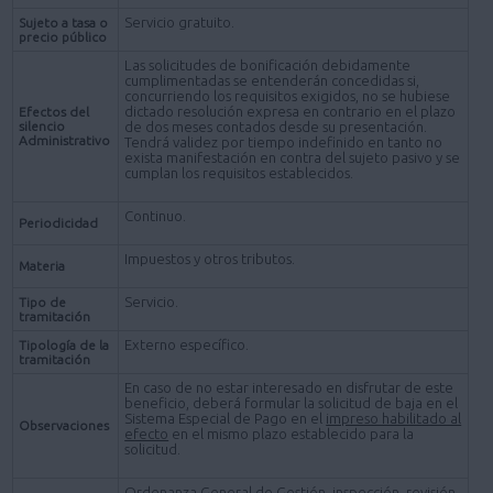
Servicio gratuito.
Sujeto a tasa o
precio público
Las solicitudes de bonificación debidamente
cumplimentadas se entenderán concedidas si,
concurriendo los requisitos exigidos, no se hubiese
dictado resolución expresa en contrario en el plazo
Efectos del
silencio
de dos meses contados desde su presentación.
Administrativo
Tendrá validez por tiempo indefinido en tanto no
exista manifestación en contra del sujeto pasivo y se
cumplan los requisitos establecidos.
Continuo.
Periodicidad
Impuestos y otros tributos.
Materia
Servicio.
Tipo de
tramitación
Externo específico.
Tipología de la
tramitación
En caso de no estar interesado en disfrutar de este
beneficio, deberá formular la solicitud de baja en el
Sistema Especial de Pago en el
impreso habilitado al
Observaciones
efecto
en el mismo plazo establecido para la
solicitud.
Ordenanza General de Gestión, inspección, revisión