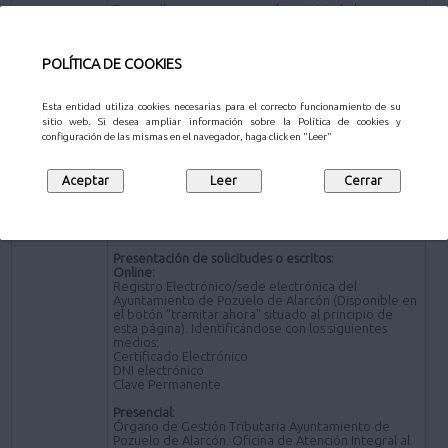
En aquellos casos en que se haya iniciado la
prestación del servicio, con la inmovilización del
vehículo con cepo u otro mecanismo similar, y se
personase el interesado dando lugar al
POLÍTICA DE COOKIES
desenganche del vehículo, deberá abonar el 50 por
100 del importe de las tarifas citadas.
Exenciones
Esta entidad utiliza cookies necesarias para el correcto funcionamiento de su
sitio web. Si desea ampliar información sobre la Política de cookies y
Quedan exentos del pago de estas tarifas los
configuración de las mismas en el navegador, haga click en "Leer"
vehículos robados y aquellos que deban ser
retirados por motivos de fuerza mayor. Los
supuestos de robo deberán acreditarse mediante la
aportación de la copia de la denuncia por
sustracción presentada ante las autoridades
competentes.
Presentación de solicitudes o escritos:
Online:
Registro Electrónico/sede electrónica del
Ayuntamiento de Pozuelo de Alarcón (Disponible en
el botón "tramitar ahora" situado al principio de
esta página). Identificándose con los siguientes
medios:
Certificado Electrónico
DNI electrónico
Clave Permanente
Presencial:
Órgano de Gestión Tributaria Ayuntamiento de
Pozuelo de Alarcón. Oficina de Atención Integral al