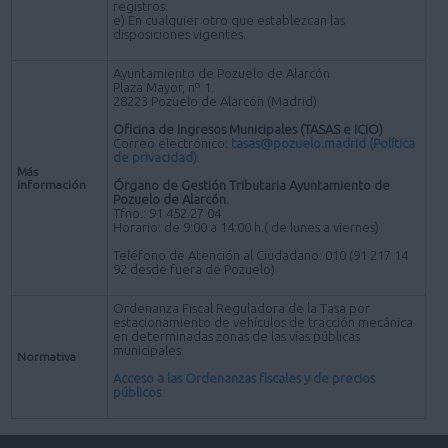
registros.
e) En cualquier otro que establezcan las
disposiciones vigentes.
Ayuntamiento de Pozuelo de Alarcón
Plaza Mayor, nº 1.
28223 Pozuelo de Alarcón (Madrid)
Oficina de Ingresos Municipales (TASAS e ICIO)
Correo electrónico:
tasas@pozuelo.madrid
(Política
de privacidad)
.
Más
información
Órgano de Gestión Tributaria Ayuntamiento de
Pozuelo de Alarcón.
Tfno.: 91 452 27 04
Horario: de 9:00 a 14:00 h.( de lunes a viernes)
Teléfono de Atención al Ciudadano: 010 (91 217 14
92 desde fuera de Pozuelo)
Ordenanza Fiscal Reguladora de la Tasa por
estacionamiento de vehículos de tracción mecánica
en determinadas zonas de las vías públicas
municipales.
Normativa
Acceso a las Ordenanzas fiscales y de precios
públicos
.