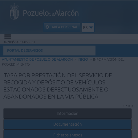
Pozuelo
Alarcón
de
ÁREA PERSONAL
ES
07/08/2026 08:22:21
INICIO
PORTAL DE SERVICIOS
AYUNTAMIENTO DE POZUELO DE ALARCÓN
>
INICIO
>
INFORMACIÓN DEL
INFORMACIÓN PÚBLICA
PROCEDIMIENTO
TASA POR PRESTACIÓN DEL SERVICIO DE
MI CARPETA
RECOGIDA Y DEPÓSITO DE VEHÍCULOS
ESTACIONADOS DEFECTUOSAMENTE O
INFORMACIÓN MUNICIPAL
ABANDONADOS EN LA VÍA PÚBLICA
AYUDA
Información
Documentación
Ficheros anexos