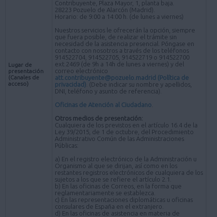
Contribuyente, Plaza Mayor, 1, planta baja.
28223 Pozuelo de Alarcón (Madrid).
Horario: de 9:00 a 14:00 h. (de lunes a viernes)
Nuestros servicios le ofrecerán la opción, siempre
que fuera posible, de realizar el trámite sin
necesidad de la asistencia presencial. Póngase en
contacto con nosotros a través de los teléfonos
914522704, 914522705, 914522719 o 914522700
ext.2469 (de 9h a 14h de lunes a viernes) y del
Lugar de
correo electrónico
presentación
(Canales de
att.contribuyente@pozuelo.madrid
(Política de
acceso)
privacidad)
. (Debe indicar su nombre y apellidos,
DNI, teléfono y asunto de referencia).
Oficinas de Atención al Ciudadano
.
Otros medios de presentación:
Cualquiera de los previstos en el artículo 16.4 de la
Ley 39/2015, de 1 de octubre, del Procedimiento
Administrativo Común de las Administraciones
Públicas:
a) En el registro electrónico de la Administración u
Organismo al que se dirijan, así como en los
restantes registros electrónicos de cualquiera de los
sujetos a los que se refiere el artículo 2.1.
b) En las oficinas de Correos, en la forma que
reglamentariamente se establezca.
c) En las representaciones diplomáticas u oficinas
consulares de España en el extranjero.
d) En las oficinas de asistencia en materia de