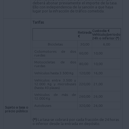
deberá abonar previamente el importe de la tasa.
Ello con independencia de la sanción a que haya
lugar por la infracción de tráfico cometida.
Tarifas
Custodia €
Retirada
Vehículo/periodo
€
24h o inferior (*)
Bicicletas
30,00
6,00
Ciclomotores de dos
60,00
10,00
ruedas
Motocicletas de dos
80,00
10,00
ruedas
Vehículos hasta 3.500 Kg
120,00
16,00
Vehículos entre 3.500 y
12.000 Kg y microbuses
220,00
21,00
(hasta 40 plazas)
Vehículos de más de
260,00
26,00
12.000 Kg
Autobuses
320,00
26,00
Sujeto a tasa o
precio público
(*)
La tasa se cobrará por cada fracción de 24 horas
o inferior desde la entrada en depósito.