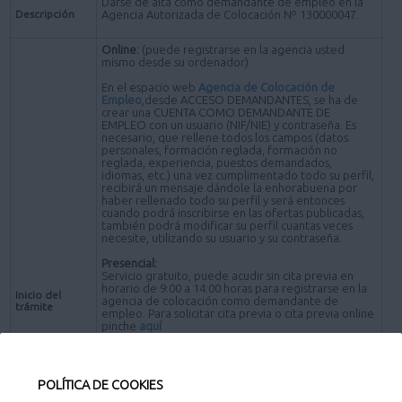
Darse de alta como demandante de empleo en la
Descripción
Agencia Autorizada de Colocación Nº 130000047.
Online:
(puede registrarse en la agencia usted
mismo desde su ordenador)
En el espacio web
Agencia de Colocación de
Empleo
,desde ACCESO DEMANDANTES, se ha de
crear una CUENTA COMO DEMANDANTE DE
EMPLEO con un usuario (NIF/NIE) y contraseña. Es
necesario, que rellene todos los campos (datos
personales, formación reglada, formación no
reglada, experiencia, puestos demandados,
idiomas, etc.) una vez cumplimentado todo su perfil,
recibirá un mensaje dándole la enhorabuena por
haber rellenado todo su perfil y será entonces
cuando podrá inscribirse en las ofertas publicadas,
también podrá modificar su perfil cuantas veces
necesite, utilizando su usuario y su contraseña.
Presencial:
Servicio gratuito, puede acudir sin cita previa en
horario de 9:00 a 14:00 horas para registrarse en la
Inicio del
agencia de colocación como demandante de
trámite
empleo. Para solicitar cita previa o cita previa online
pinche
aquí
Calendario de atención de cita previa presencial y
online:
POLÍTICA DE COOKIES
· Lunes: cita previa presencial 10:00 h.
· Martes: cita previa presencial 10:00 h.