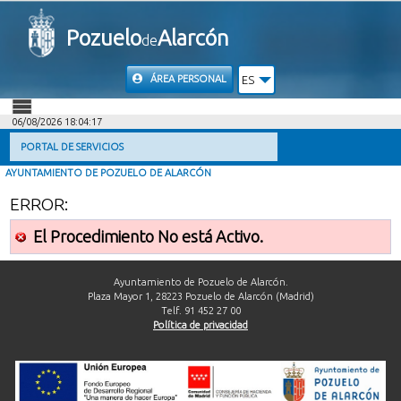
Pozuelo
Alarcón
de
ÁREA PERSONAL
ES
06/08/2026 18:04:17
INICIO
PORTAL DE SERVICIOS
AYUNTAMIENTO DE POZUELO DE ALARCÓN
INFORMACIÓN PÚBLICA
ERROR:
MI CARPETA
El Procedimiento No está Activo.
INFORMACIÓN MUNICIPAL
Ayuntamiento de Pozuelo de Alarcón.
Plaza Mayor 1, 28223 Pozuelo de Alarcón (Madrid)
Telf. 91 452 27 00
AYUDA
Política de privacidad