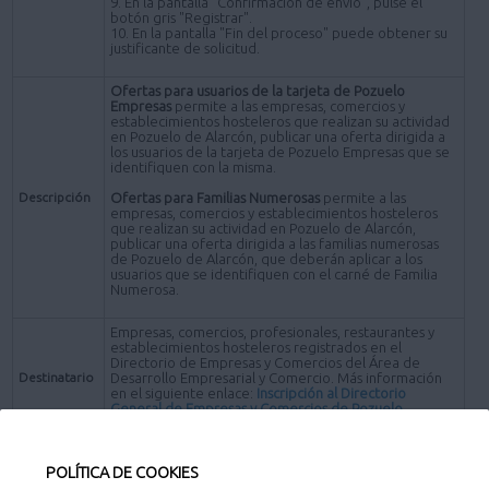
9. En la pantalla "Confirmación de envío", pulse el
botón gris "Registrar".
10. En la pantalla "Fin del proceso" puede obtener su
justificante de solicitud.
Ofertas para usuarios de la tarjeta de Pozuelo
Empresas
permite a las empresas, comercios y
establecimientos hosteleros que realizan su actividad
en Pozuelo de Alarcón, publicar una oferta dirigida a
los usuarios de la tarjeta de Pozuelo Empresas que se
identifiquen con la misma.
Descripción
Ofertas para Familias Numerosas
permite a las
empresas, comercios y establecimientos hosteleros
que realizan su actividad en Pozuelo de Alarcón,
publicar una oferta dirigida a las familias numerosas
de Pozuelo de Alarcón, que deberán aplicar a los
usuarios que se identifiquen con el carné de Familia
Numerosa.
Empresas, comercios, profesionales, restaurantes y
establecimientos hosteleros registrados en el
Directorio de Empresas y Comercios del Área de
Destinatario
Desarrollo Empresarial y Comercio. Más información
en el siguiente enlace:
Inscripción al Directorio
General de Empresas y Comercios de Pozuelo
.
Empresas cuya actividad comercial o domicilio fiscal
pertenezcan al término municipal de Pozuelo de
Requisitos
POLÍTICA DE COOKIES
de iniciación
Alarcón.