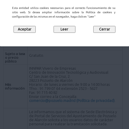
Esta entidad utiliza cookies necesarias para el correcto funcionamiento de su
A lo largo del año.
Plazo de
sitio web. Si desea ampliar información sobre la Política de cookies y
presentación
configuración de las mismas en el navegador, haga click en "Leer"
Lugar de
A través del servicio electrónico disponible en el
presentación
botón "tramitar" situado al final de esta página.
(Canales de
acceso)
Las ofertas se visualizarán en el buscador "Directorio
Información
General".
adicional
Sujeto a tasa
Gratuito.
o precio
público
INNPAR Vivero de Empresas
Centro de Innovación Tecnológica y Audiovisual
C/ San Juan de la Cruz, 2.
28223 Pozuelo de Alarcón
Horario: de lunes a viernes de 9:00 a 14:00 horas
Más
información
Tfno.: 91 799 07 64 extensión 2523 - 5627
Fax: 91 715 40 82
Enviar correo a la Concejalía:
comercio@pozuelo.madrid
(Política de privacidad)
.
Le informamos que el sistema de Sede Electrónica y
de Portal de Servicios del Ayuntamiento de Pozuelo
de Alarcón solicita a los usuarios datos de carácter
personal para realizar la tramitación solicitada.