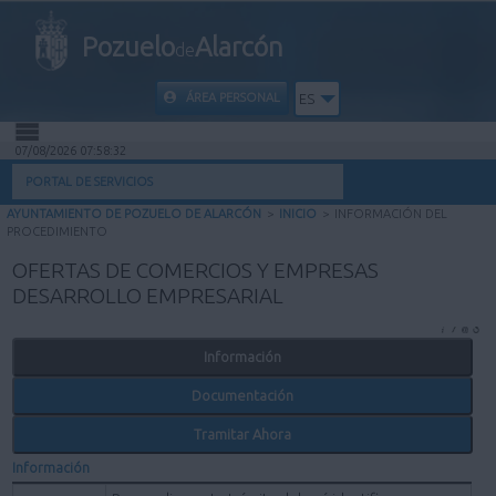
Pozuelo
Alarcón
de
ÁREA PERSONAL
ES
07/08/2026 07:58:32
INICIO
PORTAL DE SERVICIOS
AYUNTAMIENTO DE POZUELO DE ALARCÓN
>
INICIO
>
INFORMACIÓN DEL
INFORMACIÓN PÚBLICA
PROCEDIMIENTO
OFERTAS DE COMERCIOS Y EMPRESAS
MI CARPETA
DESARROLLO EMPRESARIAL
INFORMACIÓN MUNICIPAL
Información
Documentación
AYUDA
Tramitar Ahora
Información