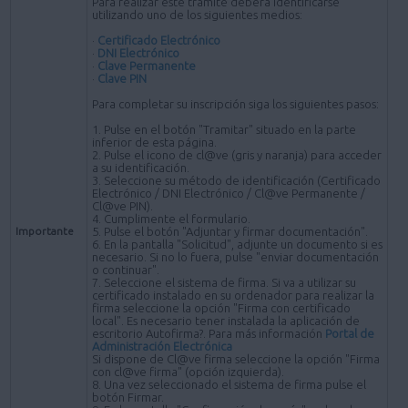
Para realizar este trámite deberá identificarse
utilizando uno de los siguientes medios:
·
Certificado Electrónico
·
DNI Electrónico
·
Clave Permanente
·
Clave PIN
Para completar su inscripción siga los siguientes pasos:
1. Pulse en el botón "Tramitar" situado en la parte
inferior de esta página.
2. Pulse el icono de cl@ve (gris y naranja) para acceder
a su identificación.
3. Seleccione su método de identificación (Certificado
Electrónico / DNI Electrónico / Cl@ve Permanente /
Cl@ve PIN).
4. Cumplimente el formulario.
Importante
5. Pulse el botón "Adjuntar y firmar documentación".
6. En la pantalla "Solicitud", adjunte un documento si es
necesario. Si no lo fuera, pulse "enviar documentación
o continuar".
7. Seleccione el sistema de firma. Si va a utilizar su
certificado instalado en su ordenador para realizar la
firma seleccione la opción "Firma con certificado
local". Es necesario tener instalada la aplicación de
escritorio Autofirma?. Para más información
Portal de
Administración Electrónica
Si dispone de Cl@ve firma seleccione la opción "Firma
con cl@ve firma" (opción izquierda).
8. Una vez seleccionado el sistema de firma pulse el
botón Firmar.