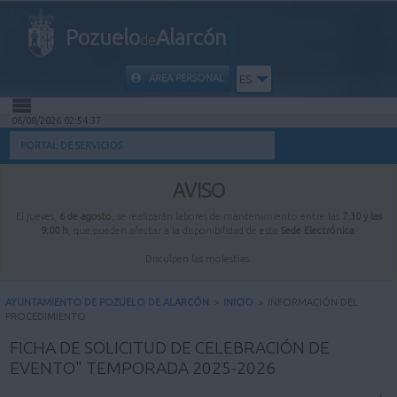
Pozuelo
Alarcón
de
ÁREA PERSONAL
ES
06/08/2026 02:54:37
INICIO
PORTAL DE SERVICIOS
INFORMACIÓN PÚBLICA
AVISO
El jueves,
6 de agosto
, se realizarán labores de mantenimiento entre las
7:30 y las
MI CARPETA
9:00 h
, que pueden afectar a la disponibilidad de esta
Sede Electrónica
.
Disculpen las molestias.
INFORMACIÓN MUNICIPAL
AYUNTAMIENTO DE POZUELO DE ALARCÓN
>
INICIO
>
INFORMACIÓN DEL
PROCEDIMIENTO
AYUDA
FICHA DE SOLICITUD DE CELEBRACIÓN DE
EVENTO" TEMPORADA 2025-2026