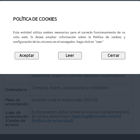
Información
Documentación
POLÍTICA DE COOKIES
Ficheros anexos
Esta entidad utiliza cookies necesarias para el correcto funcionamiento de su
sitio web. Si desea ampliar información sobre la Política de cookies y
Tramitar Ahora
configuración de las mismas en el navegador, haga click en "Leer"
Información
Documento mediante el cual el club/entidad
interesada solicita la celebración de un evento en las
instalaciones de la Concejalía de Deportes aportando
Descripción
la información necesaria sobre fechas, lugar, aforo,
seguridad, seguros y demás aspectos organizativos.
Colegios, clubes, asociaciones y entidades.
Destinatario
Durante toda la temporada 2025-26.
Plazo de
presentación
El documento debe remitirse una vez cumplimentado
Lugar de
al correo electrónico
mgarciag@pozuelo.madrid
presentación
(Canales de
(Política de privacidad)
.
acceso)