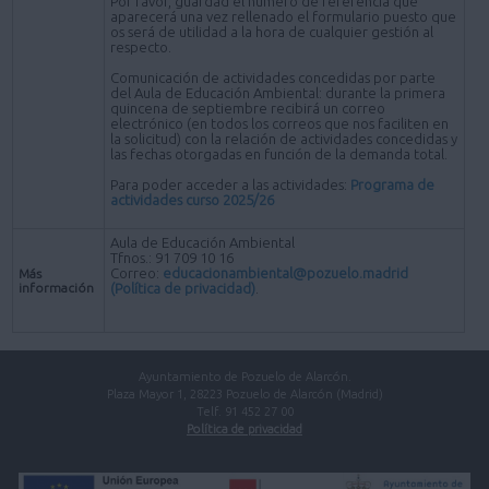
Por favor, guardad el número de referencia que
aparecerá una vez rellenado el formulario puesto que
os será de utilidad a la hora de cualquier gestión al
respecto.
Comunicación de actividades concedidas por parte
del Aula de Educación Ambiental: durante la primera
quincena de septiembre recibirá un correo
electrónico (en todos los correos que nos faciliten en
la solicitud) con la relación de actividades concedidas y
las fechas otorgadas en función de la demanda total.
Para poder acceder a las actividades:
Programa de
actividades curso 2025/26
Aula de Educación Ambiental
Tfnos.: 91 709 10 16
Correo:
educacionambiental@pozuelo.madrid
Más
información
(Política de privacidad)
.
Ayuntamiento de Pozuelo de Alarcón.
Plaza Mayor 1, 28223 Pozuelo de Alarcón (Madrid)
Telf. 91 452 27 00
Política de privacidad