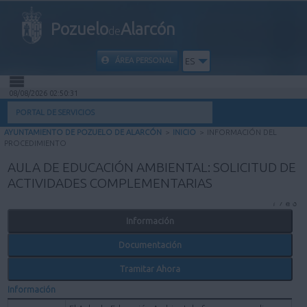
Pozuelo
Alarcón
de
ÁREA PERSONAL
ES
08/08/2026 02:50:31
INICIO
PORTAL DE SERVICIOS
AYUNTAMIENTO DE POZUELO DE ALARCÓN
>
INICIO
>
INFORMACIÓN DEL
INFORMACIÓN PÚBLICA
PROCEDIMIENTO
AULA DE EDUCACIÓN AMBIENTAL: SOLICITUD DE
MI CARPETA
ACTIVIDADES COMPLEMENTARIAS
INFORMACIÓN MUNICIPAL
Información
Documentación
AYUDA
Tramitar Ahora
Información