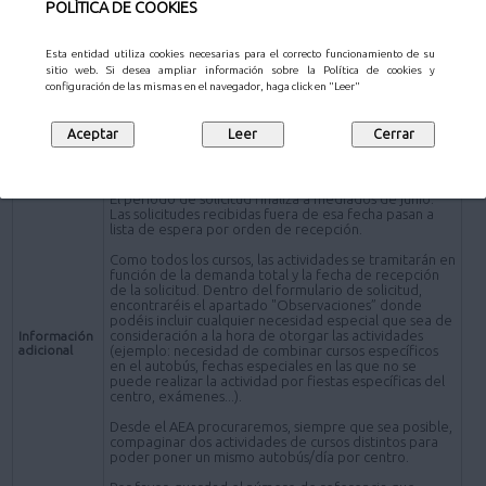
POLÍTICA DE COOKIES
Una vez elegidas las actividades en las que os gustaría
participar con vuestros alumnos, informad al jefe de
estudios para que rellene el formulario online de
Esta entidad utiliza cookies necesarias para el correcto funcionamiento de su
solicitud que encontraréis en el apartado pinchando
sitio web. Si desea ampliar información sobre la Política de cookies y
en el botón "SOLICITUD DE ACTIVIDADES" de la web.
configuración de las mismas en el navegador, haga click en "Leer"
A la hora de realizar la solicitud se pedirá, además de
los datos generales del centro educativo, el correo
electrónico del maestro/ profesor responsable de la
actividad para hacerle llegar la información específica
de su actividad.
El periodo de solicitud finaliza a mediados de junio.
Las solicitudes recibidas fuera de esa fecha pasan a
lista de espera por orden de recepción.
Como todos los cursos, las actividades se tramitarán en
función de la demanda total y la fecha de recepción
de la solicitud. Dentro del formulario de solicitud,
encontraréis el apartado "Observaciones” donde
podéis incluir cualquier necesidad especial que sea de
consideración a la hora de otorgar las actividades
Información
adicional
(ejemplo: necesidad de combinar cursos específicos
en el autobús, fechas especiales en las que no se
puede realizar la actividad por fiestas específicas del
centro, exámenes...).
Desde el AEA procuraremos, siempre que sea posible,
compaginar dos actividades de cursos distintos para
poder poner un mismo autobús/día por centro.