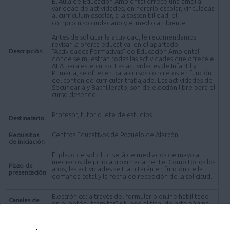
El Aula de Educación Ambiental ofrece una amplia
variedad de actividades, en horario escolar, vinculadas
al currículum escolar, a la sostenibilidad, el
compromiso ciudadano y el medio ambiente.
Antes de solicitar la actividad, le recomendamos
revisar la oferta educativa: en el apartado
Descripción
"Actividades Formativas" de Educación Ambiental,
donde se muestran todas las actividades que ofrece el
AEA para este curso. Las actividades de Infantil y
Primaria, se ofrecen para cursos concretos en función
del contenido curricular trabajado. Las actividades de
Secundaria y Bachillerato, son de elección libre para el
curso deseado.
Profesor, tutor o jefe de estudios.
Destinatario
Centros Educativos de Pozuelo de Alarcón.
Requisitos
de iniciación
El plazo de solicitud será de mediados de mayo a
mediados de junio aproximadamente. Como todos los
Plazo de
años, las actividades se tramitarán en función de la
presentación
demanda total y la fecha de recepción de la solicitud.
Electrónico: a través del formulario online habilitado
Canales de
en el botón "tramitar" situado al final de esta página.
realización
Procedimiento: