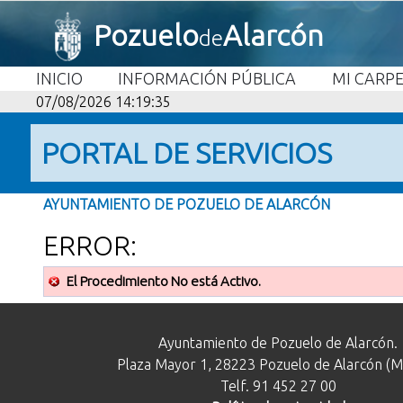
Pozuelo
Alarcón
de
INICIO
INFORMACIÓN PÚBLICA
MI CARP
07/08/2026 14:19:35
PORTAL DE SERVICIOS
AYUNTAMIENTO DE POZUELO DE ALARCÓN
ERROR:
El Procedimiento No está Activo.
Ayuntamiento de Pozuelo de Alarcón.
Plaza Mayor 1, 28223 Pozuelo de Alarcón (M
Telf. 91 452 27 00