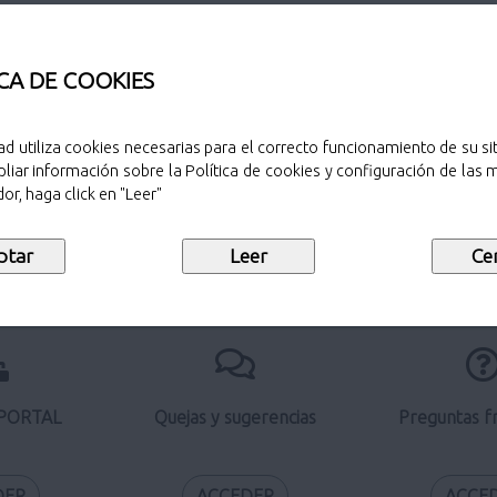
CA DE COOKIES
Búsqueda de procedimientos
ad utiliza cookies necesarias para el correcto funcionamiento de su sit
liar información sobre la Política de cookies y configuración de las
or, haga click en "Leer"
Perfil del contratante
 PORTAL
Quejas y sugerencias
Preguntas f
DER
ACCEDER
ACCE