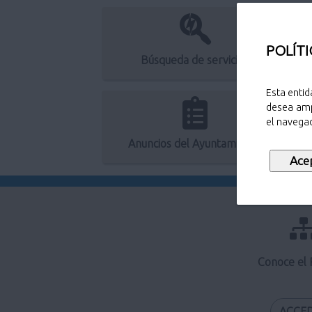
POLÍTI
Búsqueda de servicios
Esta entid
desea amp
el navegad
Anuncios del Ayuntamiento
Conoce el
ACCE