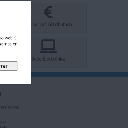
Oficina virtual tributaria
io web. Si
 mismas en
Sede Electrónica
recuentes
DER