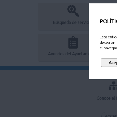
POLÍTI
Búsqueda de servicios
Esta entid
desea amp
el navegad
Anuncios del Ayuntamiento
Conoce el
ACCE