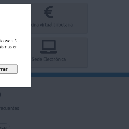
Oficina virtual tributaria
io web. Si
 mismas en
Sede Electrónica
recuentes
DER