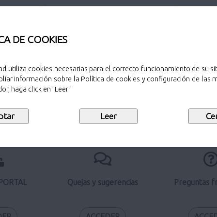
CA DE COOKIES
Búsqueda de procedimientos
ad utiliza cookies necesarias para el correcto funcionamiento de su sit
liar información sobre la Política de cookies y configuración de las
or, haga click en "Leer"
Perfil del contratante
 PORTAL
Quejas y sugerencias
Preguntas f
DER
ACCEDER
ACCE