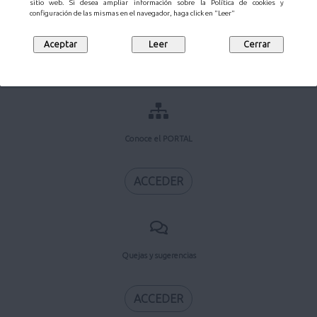
sitio web. Si desea ampliar información sobre la Política de cookies y
configuración de las mismas en el navegador, haga click en "Leer"
Sede Electrónica
Conoce el PORTAL
ACCEDER
Quejas y sugerencias
ACCEDER