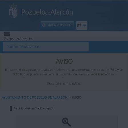
Pozuelo
Alarcón
de
ÁREA PERSONAL
ES
06/08/2026 07:52:04
INICIO
PORTAL DE SERVICIOS
INFORMACIÓN PÚBLICA
AVISO
El jueves,
6 de agosto
, se realizarán labores de mantenimiento entre las
7:30 y las
MI CARPETA
9:00 h
, que pueden afectar a la disponibilidad de esta
Sede Electrónica
.
Disculpen las molestias.
INFORMACIÓN MUNICIPAL
AYUNTAMIENTO DE POZUELO DE ALARCÓN
>
INICIO
AYUDA
Servicios de tramitación digital