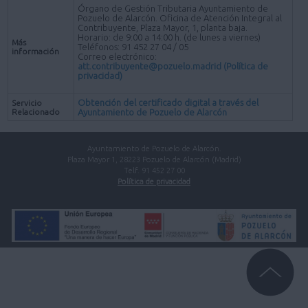
Órgano de Gestión Tributaria Ayuntamiento de
Pozuelo de Alarcón. Oficina de Atención Integral al
Contribuyente, Plaza Mayor, 1, planta baja.
Horario: de 9:00 a 14:00 h. (de lunes a viernes)
Más
Teléfonos: 91 452 27 04 / 05
información
Correo electrónico:
att.contribuyente@pozuelo.madrid
(Política de
privacidad)
Obtención del certificado digital a través del
Servicio
Relacionado
Ayuntamiento de Pozuelo de Alarcón
Ayuntamiento de Pozuelo de Alarcón.
Plaza Mayor 1, 28223 Pozuelo de Alarcón (Madrid)
Telf. 91 452 27 00
Política de privacidad