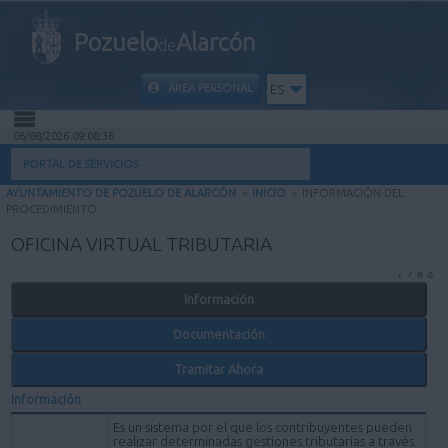
Pozuelo
Alarcón
de
ÁREA PERSONAL
ES
06/08/2026 09:08:36
INICIO
PORTAL DE SERVICIOS
AYUNTAMIENTO DE POZUELO DE ALARCÓN
>
INICIO
>
INFORMACIÓN DEL
INFORMACIÓN PÚBLICA
PROCEDIMIENTO
OFICINA VIRTUAL TRIBUTARIA
MI CARPETA
Información
INFORMACIÓN MUNICIPAL
Documentación
AYUDA
Tramitar Ahora
Información
Es un sistema por el que los contribuyentes pueden
realizar determinadas gestiones tributarias a través